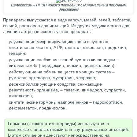
Целекоксиб – НПВП нового поколения с минимальным побочным
действием
Препараты выпускаются в виде капсул, мазей, гелей, таблеток,
свечей, растворов для инъекций. Из других медикаментов для
лечения артрозов используются препараты:
улучшающие микроциркуляцию крови в суставах –
никотиновая кислота, АТФ, трентал, никошпан, продектин,
гепарин;
улучшающие снабжение тканей сустава кислородом –
витамины «В» (пиридоксин, тиамин, цианоколамин);
действующие на обмен веществ в хрящах сустава –
румалон, артепарон, мукартрин, хлорохин;
десенсибилизирующие средства, снижающие
реактивность организма, – тавегил, димедрол, супрастин,
пипольфен;
синтетические гормоны надпочечников – гидрокортизон,
дексамезатон, преднизолон.
Гормоны (глюкокортикостероиды) используются в
комплексе с анальгетиками для внутрисуставных инъекций.
В этом случае они действуют непосредственно на