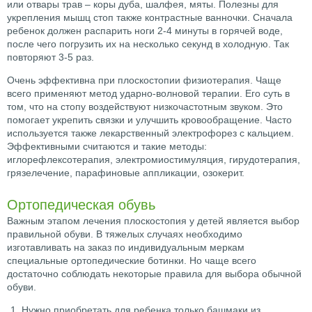
или отвары трав – коры дуба, шалфея, мяты. Полезны для
укрепления мышц стоп также контрастные ванночки. Сначала
ребенок должен распарить ноги 2-4 минуты в горячей воде,
после чего погрузить их на несколько секунд в холодную. Так
повторяют 3-5 раз.
Очень эффективна при плоскостопии физиотерапия. Чаще
всего применяют метод ударно-волновой терапии. Его суть в
том, что на стопу воздействуют низкочастотным звуком. Это
помогает укрепить связки и улучшить кровообращение. Часто
используется также лекарственный электрофорез с кальцием.
Эффективными считаются и такие методы:
иглорефлексотерапия, электромиостимуляция, гирудотерапия,
грязелечение, парафиновые аппликации, озокерит.
Ортопедическая обувь
Важным этапом лечения плоскостопия у детей является выбор
правильной обуви. В тяжелых случаях необходимо
изготавливать на заказ по индивидуальным меркам
специальные ортопедические ботинки. Но чаще всего
достаточно соблюдать некоторые правила для выбора обычной
обуви.
Нужно приобретать для ребенка только башмаки из