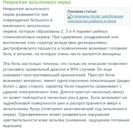
Невралгия затылочного нерва
Невралгия затылочного
Похожая статья:
нерва развивается при
Лечение
повреждении большого и
дорсопатии шейного отдела
маленького затылочных
нервов, которые образованы 2, 3 и 4 парами шейных
спинномозговых нервов. При сдавлении, раздражении или
воспалении этих структур вследствие дегенеративно-
дистрофического процесса в позвоночнике возникает головная
боль в затылке, на которую очень часто жалуются женщины.
Эта боль настолько типична, что только ее описание позволяет
установить правильный диагноз в 90% случаев. Ее еще
называют простреливающей краниалгией. Приступ боли
возникает внезапно, имеет одностороннюю локализацию (редко
болит с двух сторон), характер боли пациенты сравнивают с
ударом электрического тока. Длится приступ несколько минут,
но может повторяться несколько раз в день. Боль возникает на
заднебоковой поверхности шеи и распространяется вверх к
затылочному бугру (повторяет анатомический ход затылочного
нерва). Одновременно может развиваться нарушение
чувствительности кожи затылка (онемение, ощущение ползания
мурашек).