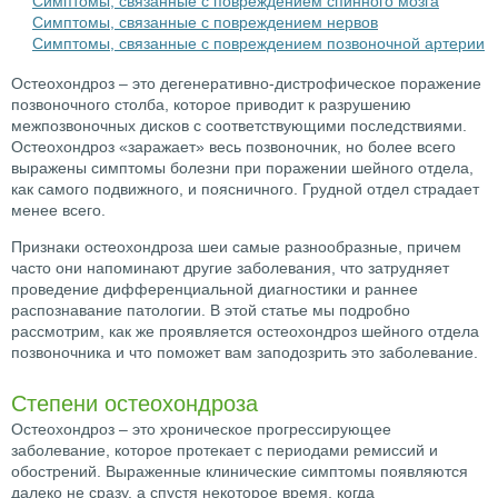
Симптомы, связанные с повреждением спинного мозга
Симптомы, связанные с повреждением нервов
Симптомы, связанные с повреждением позвоночной артерии
Остеохондроз – это дегенеративно-дистрофическое поражение
позвоночного столба, которое приводит к разрушению
межпозвоночных дисков с соответствующими последствиями.
Остеохондроз «заражает» весь позвоночник, но более всего
выражены симптомы болезни при поражении шейного отдела,
как самого подвижного, и поясничного. Грудной отдел страдает
менее всего.
Признаки остеохондроза шеи самые разнообразные, причем
часто они напоминают другие заболевания, что затрудняет
проведение дифференциальной диагностики и раннее
распознавание патологии. В этой статье мы подробно
рассмотрим, как же проявляется остеохондроз шейного отдела
позвоночника и что поможет вам заподозрить это заболевание.
Степени остеохондроза
Остеохондроз – это хроническое прогрессирующее
заболевание, которое протекает с периодами ремиссий и
обострений. Выраженные клинические симптомы появляются
далеко не сразу, а спустя некоторое время, когда