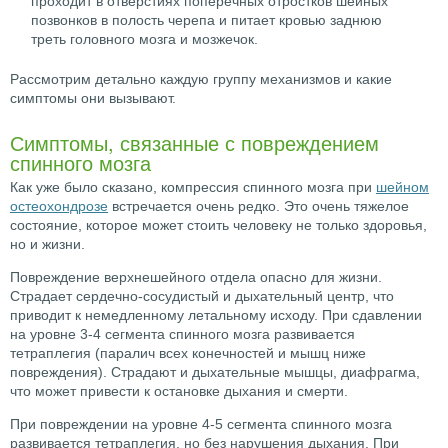
проходит в отверстиях поперечных отростков шейных
позвонков в полость черепа и питает кровью заднюю
треть головного мозга и мозжечок.
Рассмотрим детально каждую группу механизмов и какие
симптомы они вызывают.
Симптомы, связанные с повреждением
спинного мозга
Как уже было сказано, компрессия спинного мозга при
шейном
остеохондрозе
встречается очень редко. Это очень тяжелое
состояние, которое может стоить человеку не только здоровья,
но и жизни.
Повреждение верхнешейного отдела опасно для жизни.
Страдает сердечно-сосудистый и дыхательный центр, что
приводит к немедленному летальному исходу. При сдавлении
на уровне 3-4 сегмента спинного мозга развивается
тетраплегия (паралич всех конечностей и мышц ниже
повреждения). Страдают и дыхательные мышцы, диафрагма,
что может привести к остановке дыхания и смерти.
При повреждении на уровне 4-5 сегмента спинного мозга
развивается тетраплегия, но без нарушения дыхания. При