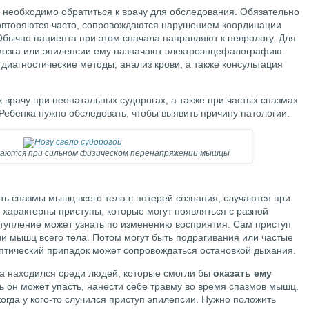
, необходимо обратиться к врачу для обследования. Обязательно
овторяются часто, сопровождаются нарушением координации
Обычно пациента при этом сначала направляют к неврологу. Для
мозга или эпилепсии ему назначают электроэнцефалографию.
 диагностические методы, анализ крови, а также консультация
 врачу при неонатальных судорогах, а также при частых спазмах
 Ребенка нужно обследовать, чтобы выявить причину патологии.
чаются при сильном физическом перенапряжении мышцы
ть спазмы мышц всего тела с потерей сознания, случаются при
 характерны приступы, которые могут появляться с разной
ступление может узнать по изменению восприятия. Сам приступ
и мышц всего тела. Потом могут быть подрагивания или частые
тический припадок может сопровождаться остановкой дыхания.
да находился среди людей, которые смогли бы
оказать ему
дь он может упасть, нанести себе травму во время спазмов мышц.
когда у кого-то случился приступ эпилепсии. Нужно положить