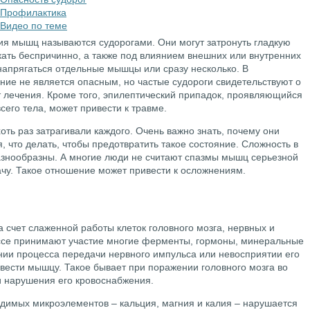
Профилактика
Видео по теме
я мышц называются судорогами. Они могут затронуть гладкую
кать беспричинно, а также под влиянием внешних или внутренних
апрягаться отдельные мышцы или сразу несколько. В
ние не является опасным, но частые судороги свидетельствуют о
т лечения. Кроме того, эпилептический припадок, проявляющийся
его тела, может привести к травме.
оть раз затрагивали каждого. Очень важно знать, почему они
, что делать, чтобы предотвратить такое состояние. Сложность в
разнообразны. А многие люди не считают спазмы мышц серьезной
ачу. Такое отношение может привести к осложнениям.
счет слаженной работы клеток головного мозга, нервных и
ссе принимают участие многие ферменты, гормоны, минеральные
ии процесса передачи нервного импульса или невосприятии его
вести мышцу. Такое бывает при поражении головного мозга во
 нарушения его кровоснабжения.
одимых микроэлементов – кальция, магния и калия – нарушается