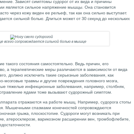
мение. Зависят симптомы судорог от их вида и причины
ми является сильное напряжение мышцы. Она становится
сто через кожу виден ее рельеф, так как она сильно выступает.
ается сильной болью. Длиться может от 30 секунд до нескольких
ще всего сопровождается сильной болью в мышце
е такого состояния самостоятельно. Ведь причин, его
о, а терапевтические меры различаются в зависимости от вида
его, должно исключить такие серьезные заболевания, как
но-мозговые травмы и другие повреждения головного мозга,
рые тяжелые инфекционные заболевания, например, столбняк,
е отравление ядами тоже вызывают судорожный симптом.
аппарата отражаются на работе мышц. Например, судорога стопы
опия. Мышечными спазмами конечностей сопровождаются
оночная грыжа, плоскостопие. Судороги могут возникать при
ие, атеросклерозе, варикозном расширении вен, тромбофлебите,
едостаточности.