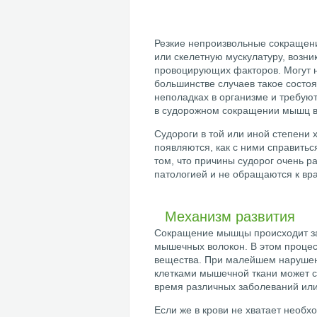
Резкие непроизвольные сокращени
или скелетную мускулатуру, возни
провоцирующих факторов. Могут н
большинстве случаев такое состоя
неполадках в организме и требую
в судорожном сокращении мышц вс
Судороги в той или иной степени х
появляются, как с ними справиться
том, что причины судорог очень 
патологией и не обращаются к вр
Механизм развития
Сокращение мышцы происходит за 
мышечных волокон. В этом проце
вещества. При малейшем нарушен
клетками мышечной ткани может с
время различных заболеваний или
Если же в крови не хватает необх