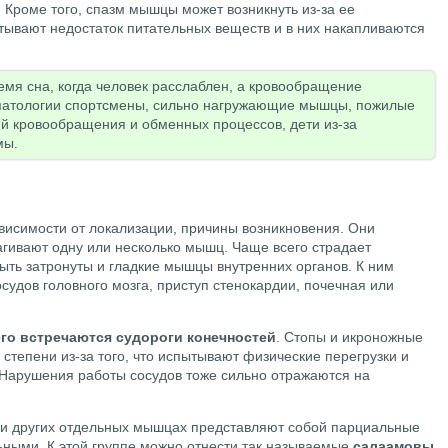
 Кроме того, спазм мышцы может возникнуть из-за ее
ытывают недостаток питательных веществ и в них накапливаются
емя сна, когда человек расслаблен, а кровообращение
патологии спортсмены, сильно нагружающие мышцы, пожилые
й кровообращения и обменных процессов, дети из-за
мы.
ависимости от локализации, причины возникновения. Они
агивают одну или несколько мышц. Чаще всего страдает
быть затронуты и гладкие мышцы внутренних органов. К ним
судов головного мозга, приступ стенокардии, почечная или
го встречаются судороги конечностей
. Стопы и икроножные
тепени из-за того, что испытывают физические перегрузки и
 Нарушения работы сосудов тоже сильно отражаются на
или других отдельных мышцах представляют собой парциальные
ьными. К этой группе можно отнести так называемые
салаамовы