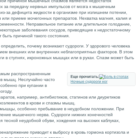
ной причиной мышечных спазмов является недостаток
х за передачу нервных импульсов от мозга к мышечным
 из-за дефицита жидкости в организме при излишнем потении,
 или приеме мочегонных препаратов. Нехватка магния, калия и
еременности. Неправильное питание или длительное голодание,
некоторые заболевания сосудов, приводящие к недостаточному
 быть причиной такого состояния.
определить, почему возникают судороги. У здорового человека
ием внешних или внутренних неблагоприятных факторов. В этом
ги в ступнях, икроножных мышцах или в руках. Спазм может быть
самым распространенным
Еще прочитать:
в мышц. Неслучайно часто
Ночные судороги ног
особенно при купании в
огоду.
аратов, например, антибиотиков, статинов или диуретиков
роэлементов в крови и спазмы мышц.
мышцы, особенно пребывание в неудобном положении. При
ление мышечного нерва. Судороги нижних конечностей
я тесной неудобной обуви, хождения на высоких каблуках,
ренапряжение приводит к выбросу в кровь гормона кортизола и