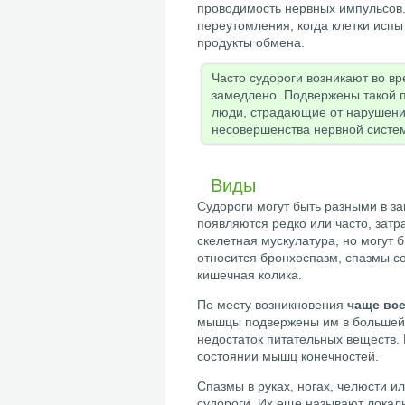
проводимость нервных импульсов.
переутомления, когда клетки исп
продукты обмена.
Часто судороги возникают во вр
замедлено. Подвержены такой 
люди, страдающие от нарушени
несовершенства нервной систе
Виды
Судороги могут быть разными в з
появляются редко или часто, затр
скелетная мускулатура, но могут 
относится бронхоспазм, спазмы со
кишечная колика.
По месту возникновения
чаще все
мышцы подвержены им в большей с
недостаток питательных веществ.
состоянии мышц конечностей.
Спазмы в руках, ногах, челюсти 
судороги. Их еще называют локал