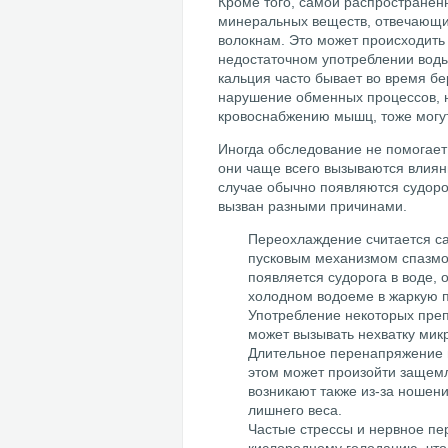
Кроме того, самой распространен
минеральных веществ, отвечающи
волокнам. Это может происходить
недостаточном употреблении воды
кальция часто бывает во время б
нарушение обменных процессов, 
кровоснабжению мышц, тоже могут
Иногда обследование не помогает 
они чаще всего вызываются влиян
случае обычно появляются судоро
вызван разными причинами.
Переохлаждение считается 
пусковым механизмом спазмо
появляется судорога в воде, 
холодном водоеме в жаркую п
Употребление некоторых преп
может вызывать нехватку мик
Длительное перенапряжение 
этом может произойти защем
возникают также из-за ношени
лишнего веса.
Частые стрессы и нервное пе