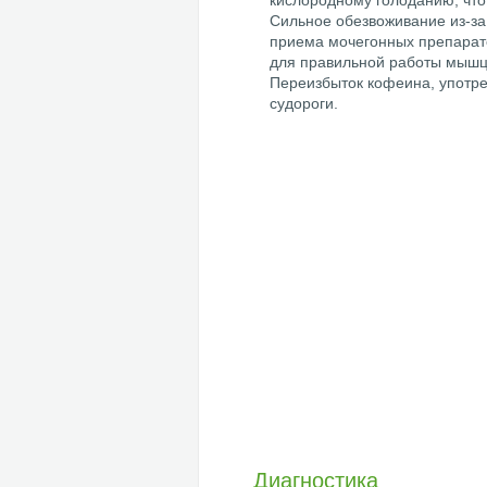
кислородному голоданию, чт
Сильное обезвоживание из-за 
приема мочегонных препарат
для правильной работы мышц
Переизбыток кофеина, употреб
судороги.
Диагностика