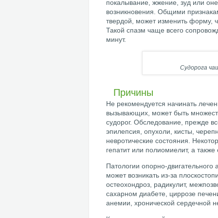
покалывание, жжение, зуд или оне
возникновения. Общими признака
твердой, может изменить форму, ча
Такой спазм чаще всего сопровожд
минут.
Судорога ча
Причины
Не рекомендуется начинать лечени
вызывающих, может быть множеств
судорог. Обследование, прежде вс
эпилепсия, опухоли, кисты, череп
невротические состояния. Некото
гепатит или полиомиелит, а такж
Патологии опорно-двигательного 
может возникать из-за плоскост
остеохондроз, радикулит, межпозв
сахарном диабете, циррозе печен
анемии, хронической сердечной н