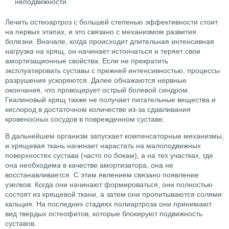
неподвижности.
Лечить остеоартроз с большей степенью эффективности стоит
на первых этапах, и это связано с механизмом развития
болезни. Вначале, когда происходит длительная интенсивная
нагрузка на хрящ, он начинает истончаться и теряет свои
амортизационные свойства. Если не прекратить
эксплуатировать суставы с прежней интенсивностью, процессы
разрушения ускоряются. Далее обнажаются нервные
окончания, что провоцирует острый болевой синдром.
Гиалиновый хрящ также не получает питательные вещества и
кислород в достаточном количестве из-за сдавливания
кровеносных сосудов в поврежденном суставе.
В дальнейшем организм запускает компенсаторные механизмы,
и хрящевая ткань начинает нарастать на малоподвижных
поверхностях сустава (часто по бокам), а на тех участках, где
она необходима в качестве амортизатора, она не
восстанавливается. С этим явлением связано появление
узелков. Когда они начинают формироваться, они полностью
состоят из хрящевой ткани, а затем они пропитываются солями
кальция. На последних стадиях полиартроза они принимают
вид твердых остеофитов, которые блокируют подвижность
суставов.