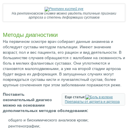
На рентгеновском снимке можно увидеть типичные признаки
артроза и степень деформации суставов
Методы диагностики
На первичном осмотре врач собирает данные анамнеза и
обследует суставы методом пальпации. Имеют значение
возраст, пол и вес пациента, его рацион и вид деятельности. В
большинстве случаев обращаются с жалобами на скованность и
боль в мелких фаланговых суставах. Они уплотняются и
становятся малоподвижными, а уже на второй стадии артроза
будет видна их деформация. В запущенных случаях могут
повреждаться суставы кисти и лучезапястный сустав, более
крупные сочленения при этом заболевании поражаются реже.
Поставить
Еще статья:
окончательный диагноз
Препараты от артрита и артроза
можно на основании
дополнительных методов обследования:
общего и биохимического анализов крови;
рентгенографии;