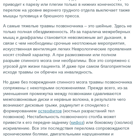
приводит к парезу или плегии только в нижних конечностях, то
перелом на уровне верхнего грудного отдела выключает также
мышцы туловища и брюшного пресса.
А самые тяжелые травмы позвоночника – это шейные. Здесь не
только полная обездвиженность. Из-за паралича межреберных
мышц и диафрагмы становится невозможным акт дыхания, в
связи с чем необходимы срочные неотложные мероприятия,
искусственная вентиляция легких Неврологические проявления
носят стойкий характер. А при размозжении или полном
разрыве спинного мозга они необратимы. Все это сопряжено с
угрозой для жизни пациента. И даже при самом благоприятном
исходе травмы он обречен на инвалидность.
Но даже без повреждения спинного мозга травмы позвоночника
сопряжены с некоторыми осложнениями. Прежде всего, из-за
уменьшения промежутка между позвонками сдавливаются
межпозвонковые диски и нервные волокна, в результате чего
возникают дисковые грыжи, радикулит и спондилез с
формированием
остеофитов
(костных разрастаний тел
позвонков). Нестабильность позвоночного столба может
привести к его передне-заднему (
кифоз
) или боковому (сколиоз)
искривлению. Все эти последствия перелома сопровождаются
хроническими болями, двигательными нарушениями и