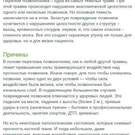
Перелом позвоночника – одна из самых тяжелых травм. При
этой травме происходит нарушение анатомической целостности
одного или несколько позвонков. Но основная тяжесть
заключается не в этом. Зачастую повреждение позвонков
сочетается с нарушением целостности других х структур –
мышц, кровеносных сосудов, нервов, и, что самое опасное -
спинного мозга. Все это создает серьезную угрозу не только для
здоровья, но и для жизни пациента.
Причины
В основе перелома позвоночника, как и любой другой травмы,
лежит превышение силы травмирующего воздействия над
прочностью позвонков. Иначе говоря, для того чтобы сломались
позвонки, нужно одно из двух условий — чтобы сила
воздействия была велика, или чтобы позвоночник был
изначально слаб. В подавляющем большинстве случаев
повреждение позвонков отмечается у здоровых людей. Это
падения на месте, падения с высоты (более 2 м.), прямые
удары в силу различных причин – бытовая и профессиональная
деятельность, занятия спортом, ДТП, криминал.
Но есть некоторые патологические состояния, которые снижают
прочность костной ткани. И тогда небольшое, даже
минимальное, внешнее воздействие, неопасное для здорового