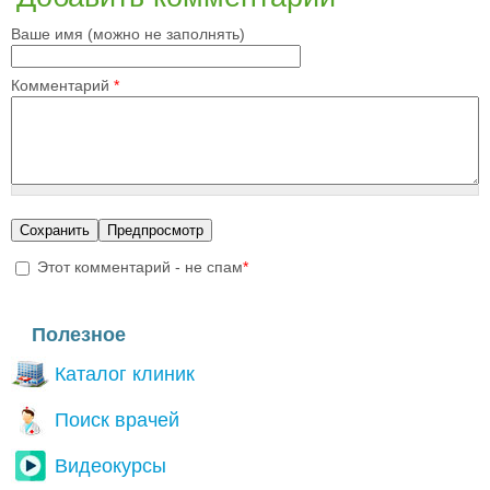
Ваше имя (можно не заполнять)
Комментарий
*
CAPTCHA
Пожалуйста ответьте на вопрос, чтобы мы точно знали, что вы 
Этот комментарий - не спам
*
спам бот.
I'm a spammer
2+6=?
Полезное
Каталог клиник
Поиск врачей
Видеокурсы