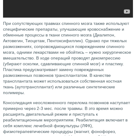
При сопутствующих травмах спинного мозга также используют
специфические препараты, улучшающие кровоснабжение и
обменные процессы в ткани спинного мозга (Диалипон,
Актовегин, Тиоцетам, Пентоксифиллин). Однако при тяжелых
размозжениях, сопровождающихся повреждением спинного
мозга, одними лекарствами не обойтись – нужно хирургическое
вмешательство. В ходе операций проводят декомпрессию
(убирают осколки, сдавливающие спинной мозг) и пластику.
Пластика предусматривает замену поврежденных
размозженных позвонков трансплантатом. В качестве
трансплантата может использоваться собственная костная
ткань (аутотрансплантат) или различные синтетические
полимеры.
Консолидация неосложненного перелома позвонков наступает
примерно через 2-3 мес. после травмы. В это время можно
расширять двигательный режим и приступать к
реабилитационным мероприятиям. Реабилитация включает в
себя комплекс лечебной физкультуры (ЛФК),
физиотерапевтические процедуры (магнит, фонофорез,